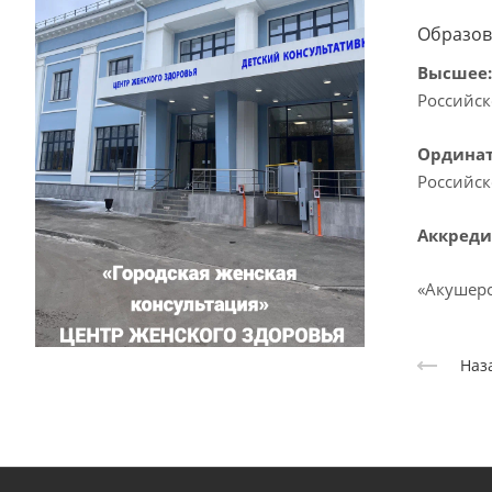
Образов
Высшее
Российск
Ординат
Российск
Аккреди
«Акушерс
Наз