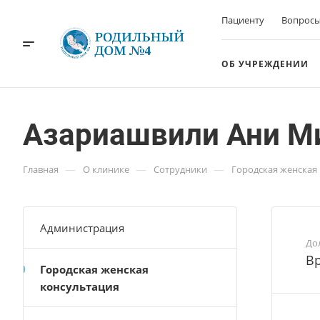
Пациенту
Вопросы
ОБ УЧРЕЖДЕНИИ
Азариашвили Ани М
—
—
—
Главная
О клинике
Сотрудники
Городская женская
Администрация
До
Вр
Городская женская
консультация