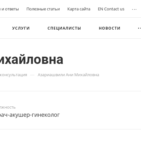
...
 и ответы
Полезные статьи
Карта сайта
EN Contact us
УСЛУГИ
СПЕЦИАЛИСТЫ
НОВОСТИ
ихайловна
—
 консультация
Азариашвили Ани Михайловна
лжность
ач-акушер-гинеколог