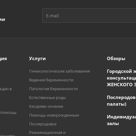
ии
ция
Услуги
Обзоры
Городской 
Гинекологические заболевания
консультац
Ведение беременности
ЖЕНСКОГО 
ждан в
Патология беременности
Послеродов
Естественные роды
палаты)
Кесарево сечение
я помощь
Помощь новорожденным
Индивидуа
залы
Послеродовое
Реанимационная и
ованиям