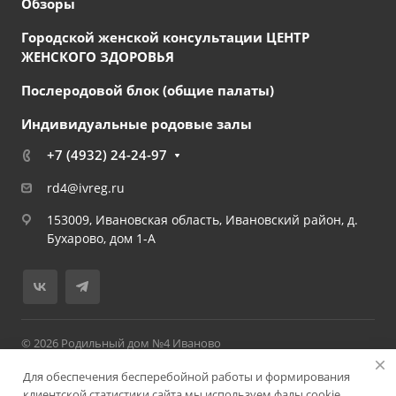
Обзоры
Городской женской консультации ЦЕНТР
ЖЕНСКОГО ЗДОРОВЬЯ
Послеродовой блок (общие палаты)
Индивидуальные родовые залы
+7 (4932) 24-24-97
rd4@ivreg.ru
153009, Ивановская область, Ивановский район, д.
Бухарово, дом 1-А
© 2026 Родильный дом №4 Иваново
Согласие на обработку персональных данных
Для обеспечения бесперебойной работы и формирования
Политика обработки и защиты персональных данных ОБУЗ
клиентской статистики сайта мы используем фалы cookie,