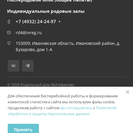
Индивидуальные родовые залы
+7 (4932) 24-24-97
rd4@ivreg.ru
153009, Ивановская область, Ивановский район, д.
Бухарово, дом 1-А
© 2026 Родильный дом №4 Иваново
Согласие на обработку персональных данных
Для обеспечения бесперебойной работы и формирования
Политика обработки и защиты персональных данных ОБУЗ
клиентской статистики сайта мы используем фалы cookie,
"Родильный дом № 4
продолжив работу с сайтом
вы соглашаетесь
с
Политикой
обработки и защиты персональных данных
Версия для слабовидящих
Принять
ИМЕЮТСЯ ПРОТИВОПОКАЗАНИЯ. НЕОБХОДИМА