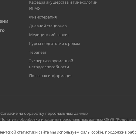
Кафедра акушерства и гинекологии
ИГМУ
Физиотерапия
зни
Дневной стационар
го
Медицинский сервис
Курсы подготовки к родам
Терапевт
Экспертиза временной
нетрудоспособности
Полезная информация
Согласие на обработку персональных данных
Политика обработки и защиты персональных данных ОБУЗ "Родильны
нтской статистики сайта мы используем фалы cookie, продолжив рабо