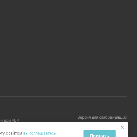
Версия для слабовидящих
й дом № 4
ту с сайтом
вы соглашаетесь
Принять