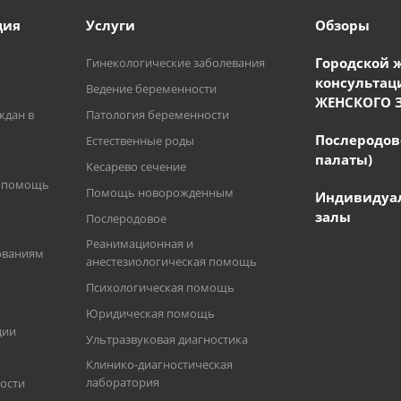
ция
Услуги
Обзоры
Городской 
Гинекологические заболевания
консультац
Ведение беременности
ЖЕНСКОГО 
ждан в
Патология беременности
Послеродов
Естественные роды
палаты)
Кесарево сечение
я помощь
Помощь новорожденным
Индивидуа
залы
Послеродовое
Реанимационная и
ованиям
анестезиологическая помощь
Психологическая помощь
Юридическая помощь
ции
Ультразвуковая диагностика
Клинико-диагностическая
лаборатория
ости